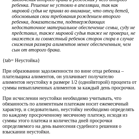
ребенка. Решение не устояло в апелляции, так как
мировой судья не принял во внимание, что отец детей,
обосновывая свои требования рождением второго
ребенка, доказательств, подтверждающих
недостаточное материальное обеспечение семьи, суду не
представил, также мировой судья также не проверил, не
окажется ли совместный ребенок сторон спора в случае
снижения размера алиментов менее обеспеченным, чем
сын от второго брака.
{tab= Неустойка}
При образовании задолженности по вине отца ребенка –
плательщика алиментов, он уплачивает получателю
алиментов неустойку в размере 1/2 (однойвторой) процента от
суммы невыплаченных алиментов за каждый день просрочки.
При исчислении неустойки необходимо учитывать, что
обязанность по алиментным платежам носит ежемесячный
характер, и следовательно, неустойку необходимо определять
по каждому просроченному месячному платежу, исходя из
суммы этого платежа и количества дней просрочки
определяемого на день вынесения судебного решения о
взыскании неустойки.