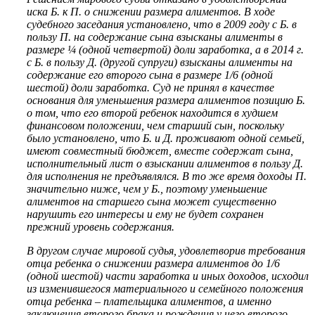
иска Б. к П. о снижении размера алиментов. В ходе
судебного заседания установлено, что в 2009 году с Б. в
пользу П. на содержание сына взысканы алименты в
размере ¼ (одной четвертой) доли заработка, а в 2014 г.
с Б. в пользу Д. (другой супруги) взысканы алименты на
содержание его второго сына в размере 1/6 (одной
шестой) доли заработка. Суд не принял в качестве
основания для уменьшения размера алиментов позицию Б.
о том, что его второй ребенок находится в худшем
финансовом положении, чем старший сын, поскольку
было установлено, что Б. и Д. проживают одной семьей,
имеют совместный бюджет, вместе содержат сына,
исполнительный лист о взыскании алиментов в пользу Д.
для исполнения не предъявлялся. В то же время доходы П.
значительно ниже, чем у Б., поэтому уменьшение
алиментов на старшего сына может существенно
нарушить его интересы и ему не будет сохранен
прежний уровень содержания.
В другом случае мировой судья, удовлетворив требования
отца ребенка о снижении размера алиментов до 1/6
(одной шестой) части заработка и иных доходов, исходил
из изменившегося материального и семейного положения
отца ребенка – плательщика алиментов, а именно
заключения второго брака и рождения у него второго