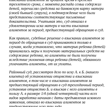
трехлетнего срока, с момента распада семьи содержал
детей, перечислял средства на банковскую карту матери
(своей бывшей супруги), в подтверждение чего были
представлены соответствующие письменные
доказательства. Учитывая это, суд отказал в
удовлетворении иска матери в части взыскания
алиментов за период, предшествующий обращению в суд.
Как правило, судебные решение о взыскании алиментов за
период до обращения в суд принимаются только в
случаях, когда установлено, что матерью ребенка (детей)
принимались меры к получению материальных средств на
содержание ребенка, но алименты не были получены
вследствие уклонения отца ребенка (детей), обязанного
уплачивать алименты, от их уплаты.
Районный суд, рассмотрев дело по иску А. к Б. (нашего
клиента) об установлении отцовства и взыскании
алиментов, в том числе о взыскании алиментов за
предшествующий обращению в суд трехгодичный период,
установив отцовство Б. и взыскав с него алименты в
пользу А. в размере 1/4 (одной четвертой) части всех
видов заработка начиная с даты предъявления искового
заявления, отказал во взыскании алиментов за
предшествующие иску три года.