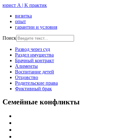
юрист А | K практик
визитка
опыт
гарантии и условия
Поиск
Развод через суд
Раздел имущества
Брачный контракт
Алименты
Воспитание детей
Отцовство
Родительские права
Фиктивный брак
Семейные конфликты