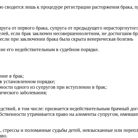
 сводится лишь к процедуре регистрации расторжения брака, п
руга от первого брака, супруга от предыдущего нерасторгнутог
лей, если брак заключен несовершеннолетним, не достигшим бра
 если при заключении брака была скрыта венерическая болезнь
ие его недействительным в судебном порядке.
ние в брак;
 в установленном порядке;
ности одного из супругов при вступлении в брак;
ического заболевания;
дствий, в том числе: признается недействительным брачный дог
бственности утрачивается право на алименты супругом, имевши
, стрессы и поломанные судьбы детей, невзысканные или переп
аво.