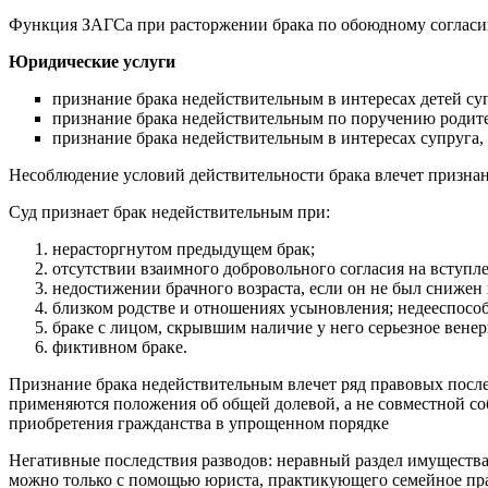
Функция ЗАГСа при расторжении брака по обоюдному согласию
Юридические услуги
признание брака недействительным в интересах детей суп
признание брака недействительным по поручению родите
признание брака недействительным в интересах супруга,
Несоблюдение условий действительности брака влечет признан
Суд признает брак недействительным при:
нерасторгнутом предыдущем брак;
отсутствии взаимного добровольного согласия на вступле
недостижении брачного возраста, если он не был снижен
близком родстве и отношениях усыновления; недееспособ
браке с лицом, скрывшим наличие у него серьезное венер
фиктивном браке.
Признание брака недействительным влечет ряд правовых после
применяются положения об общей долевой, а не совместной со
приобретения гражданства в упрощенном порядке
Негативные последствия разводов: неравный раздел имущества
можно только с помощью юриста, практикующего семейное пр