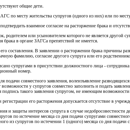
сутствуют общие дети.
АГС по месту жительства супругов (одного из них) или по мест
подтвердить взаимное согласие на расторжение брака и отсутст
к, родителем или усыновителем которого не является другой су
я брака в органе ЗАГСа препятствий не имеется.
го составления. В заявлении о расторжении брака причины разв
ачную фамилию, согласие другого супруга или его родственнико
сано супругами в присутствии должностного лица - сотрудника 
ационный номер.
для подачи совместного заявления, волеизъявление разводящихс
т возможности у супругов совместно заполнить и подать заявле
я подпись такого заявления супругом, не имеющим возможности 
и регистрации его расторжения допускается отсутствие в учрежд
ния и защиты интересов супруга в случае недобросовестности де
пругов по истечение месяца со дня подачи супругами совместног
дного из супругов по истечении 1 (одного) месяца со дня подач