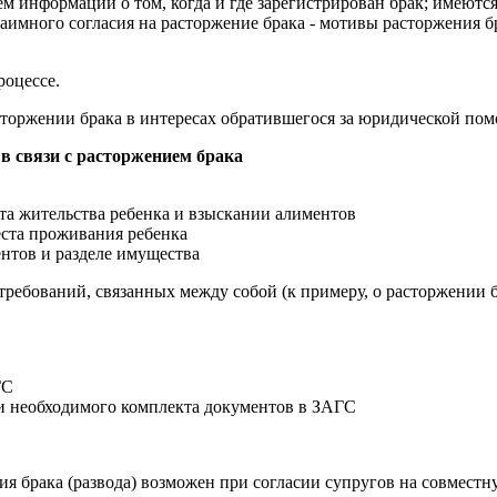
м информации о том, когда и где зарегистрирован брак; имеются
аимного согласия на расторжение брака - мотивы расторжения б
роцессе.
асторжении брака в интересах обратившегося за юридической по
в связи с расторжением брака
ста жительства ребенка и взыскании алиментов
еста проживания ребенка
ентов и разделе имущества
требований, связанных между собой (к примеру, о расторжении б
ГС
 и необходимого комплекта документов в ЗАГС
 брака (развода) возможен при согласии супругов на совместну