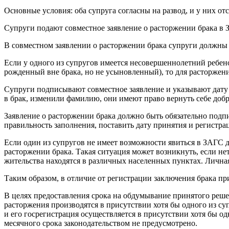
Основные условия: оба супруга согласны на развод, и у них от
Супруги подают совместное заявление о расторжении брака в З
В совместном заявлении о расторжении брака супруги должны 
Если у одного из супругов имеется несовершеннолетний ребено
рожденный вне брака, но не усыновленный), то для расторжени
Супруги подписывают совместное заявление и указывают дату е
в брак, изменили фамилию, они имеют право вернуть себе добр
Заявление о расторжении брака должно быть обязательно подпи
правильность заполнения, поставить дату принятия и регистр
Если один из супругов не имеет возможности явиться в ЗАГС 
расторжении брака. Такая ситуация может возникнуть, если не
жительства находятся в различных населенных пунктах. Лична
Таким образом, в отличие от регистрации заключения брака пр
В целях предоставления срока на обдумывание принятого реше
расторжения производятся в присутствии хотя бы одного из су
и его госрегистрация осуществляется в присутствии хотя бы о
месячного срока законодательством не предусмотрено.