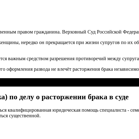
венным правом гражданина. Верховный Суд Российской Федерац
нщины, нередко он прекращается при жизни супругов по их общ
ется важным средством разрешения противоречий между супруга
о оформления развода не влечёт расторжения брака независимо
) по делу о расторжении брака в суде
ться квалифицированная юридическая помощь специалиста - семе
ться существенной.