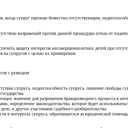
в, когда супруг признан безвестно отсутствующим, недееспособ
сутствии возражений против данной процедуры (отказ от подачи 
еспечить защиту интересов несовершеннолетних детей при отсу
я на супругов с целью их примирения.
угов с разводом
тствие супруга, недееспособность супруга, лишение свободы су
 государства
еющих значение для разрешения бракоразводного процесса в ин
и, определение законодательства, которое будет использоватьс
деле, и других участников судебного разбирательства
ств в интересах супруга, обратившегося за юридической помощ