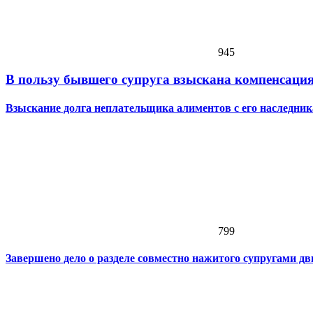
945
В пользу бывшего супруга взыскана компенсация
Взыскание долга неплательщика алиментов с его наследник
799
Завершено дело о разделе совместно нажитого супругами 