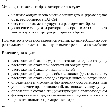
Условия, при которых брак расторгается в суде:
наличие общих несовершеннолетних детей (кроме случае
брак расторгается в ЗАГСе)
отсутствие согласия супруга на расторжение брака
уклонение супруга от расторжения брака в ЗАГСе при от
явиться для регистрации расторжения брака)
Под контроль суда поставлены ситуации, когда необходимо об
располагает определенными правовыми средствами воздействи
Ведение дела в суде
расторжение брака в суде при несогласии одного из супр
расторжение брака при отсутствии общих детей
расторжение брака при наличии детей
расторжение брака при особых условиях (длительное отсу
расторжение брака (развод) с гражданином иностранного
определение и уточнение фактических обстоятельств, им
установление правоотношений, имевшихся между супругам
определение состава лиц, участвующих в бракоразводном 
формирование и предоставление необходимых доказатель
принятие попыток примирения сторон